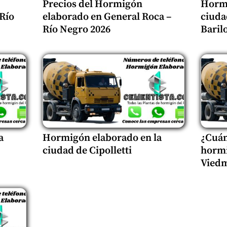
Precios del Hormigón
Hormi
 Río
elaborado en General Roca –
ciuda
Río Negro 2026
Baril
a
Hormigón elaborado en la
¿Cuán
ciudad de Cipolletti
hormi
Viedm