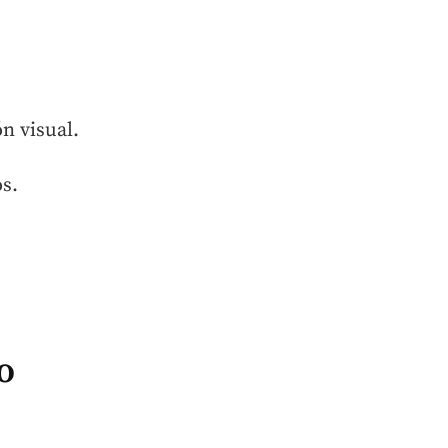
n visual.
os.
o