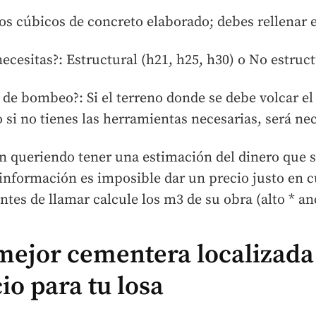
os cúbicos de concreto elaborado; debes rellenar e
ecesitas?: Estructural (h21, h25, h30) o No estruc
cio de bombeo?: Si el terreno donde se debe volcar 
 o si no tienes las herramientas necesarias, será ne
queriendo tener una estimación del dinero que se
 información es imposible dar un precio justo en 
tes de llamar calcule los m3 de su obra (alto * anc
mejor cementera localizada
io para tu losa