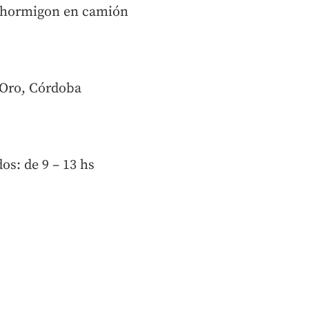
e hormigon
en camión
e Oro, Córdoba
os: de 9 – 13 hs