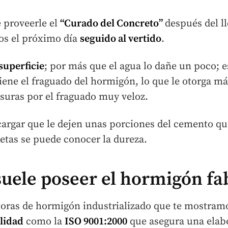
 proveerle el
“Curado del Concreto”
después del l
os el próximo día
seguido al
vertido
.
superficie
; por más que el agua lo dañe un poco; e
ene el fraguado del hormigón, lo que le otorga más
isuras por el fraguado muy veloz.
cargar que le dejen unas porciones del cemento que
betas se puede conocer la dureza.
suele poseer el hormigón fa
toras de hormigón industrializado que te mostram
lidad
como la
ISO 9001:2000
que asegura una elab