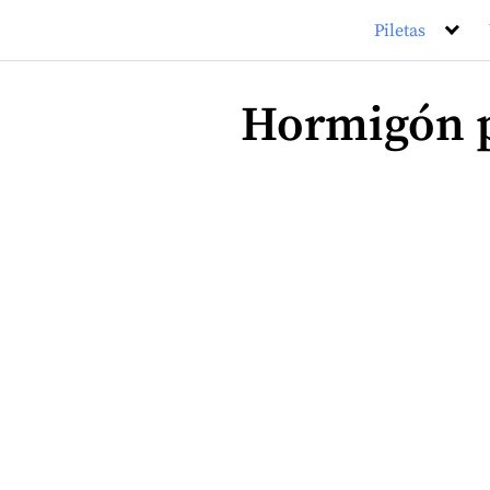
Saltar
Piletas
al
contenido
Hormigón p