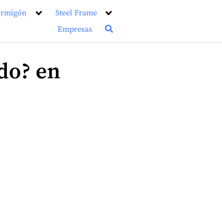
rmigón
Steel Frame
Empresas
do? en