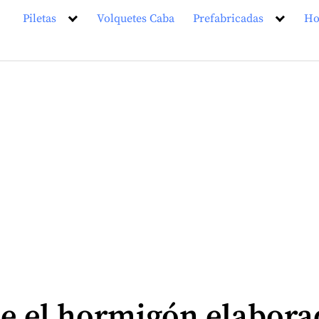
Piletas
Volquetes Caba
Prefabricadas
Ho
le el hormigón elabora