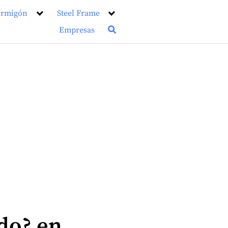
rmigón
Steel Frame
Empresas
do? en