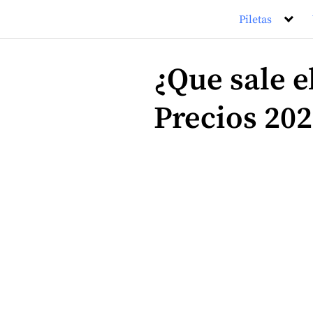
Saltar
Piletas
al
contenido
¿Que sale 
Precios 20