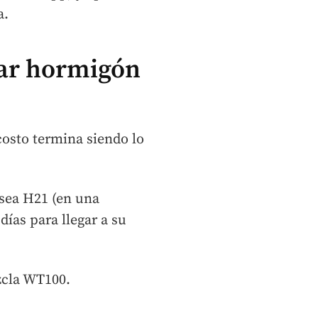
a.
var hormigón
 costo termina siendo lo
sea H21 (en una
ías para llegar a su
zcla WT100.